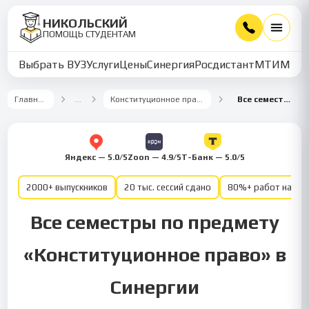
НИКОЛЬСКИЙ
ПОМОЩЬ СТУДЕНТАМ
Выбрать ВУЗ
Услуги
Цены
Синергия
Росдистант
МТИ
ММУ
Главная
…
Конституционное право
Все семестры
Яндекс — 5.0/5
Zoon — 4.9/5
Т-Банк — 5.0/5
2000+ выпускников
20 тыс. сессий сдано
80%+ работ на от
Все семестры по предмету
«Конституционное право» в
Синергии