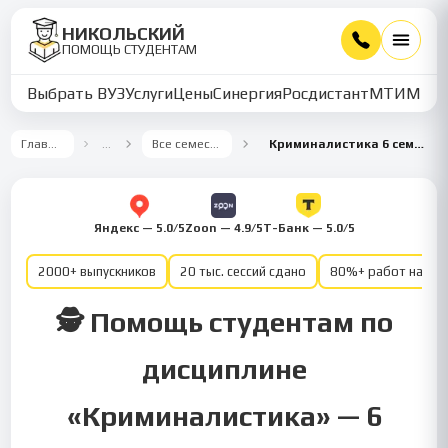
НИКОЛЬСКИЙ
ПОМОЩЬ СТУДЕНТАМ
Выбрать ВУЗ
Услуги
Цены
Синергия
Росдистант
МТИ
ММУ
Главная
…
Все семестры
Криминалистика 6 семестр
Яндекс — 5.0/5
Zoon — 4.9/5
Т-Банк — 5.0/5
2000+ выпускников
20 тыс. сессий сдано
80%+ работ на от
🕵️ Помощь студентам по
дисциплине
«Криминалистика» — 6