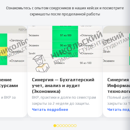
Ознакомьтесь с опытом сокурсников в наших кейсах и посмотрите
скриншоты после проделанной работы
ление
Синергия — Бухгалтерский
Синергия
сурсами
учет, анализ и аудит
Информац
(Экономика)
технолог
 и ВКР за
ВКР, практики и долги по семестрам
Полный дипл
закрыты за 2 недели до защиты.
закрыты за 1
Читать подробнее
Читать по