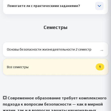
вашего преподавателя. Но мы можем работать и без них — по
Помогаете ли с практическими заданиями?
стандартной программе.
🏃 Да! Разрабатываем алгоритмы действий в ЧС, правила
оказания первой помощи, основы строевой подготовки.
Семестры
→
Основы безопасности жизнедеятельности 2 семестр
1
Все семестры
💥 Современное образование требует комплексного
подхода к вопросам безопасности — как в мирной
жизни, так и в вопросах защиты национальных