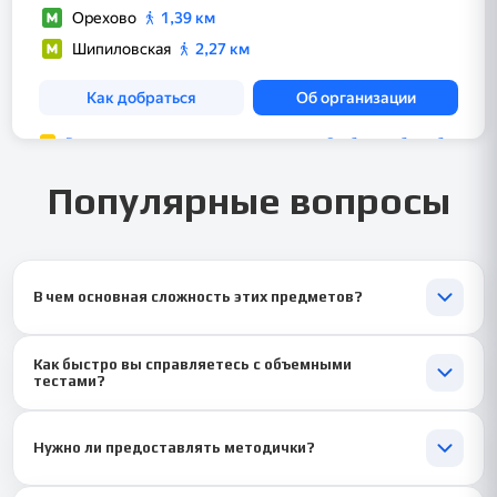
Популярные вопросы
В чем основная сложность этих предметов?
📚 Нужно одновременно знать нормативные документы,
Как быстро вы справляетесь с объемными
практические алгоритмы действий и воинские уставы. Мы
тестами?
помогаем систематизировать эти разнородные знания.
🚀 Стандартно — 1-2 дня. Для срочных случаев есть формат
экспресс-помощи — от 1 часа! Главное — сразу уточнить
Нужно ли предоставлять методички?
дедлайн.
📖 Да, это поможет точнее соответствовать требованиям