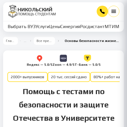
НИКОЛЬСКИЙ
ПОМОЩЬ СТУДЕНТАМ
Выбрать ВУЗ
Услуги
Цены
Синергия
Росдистант
МТИ
ММУ
Главная
…
Все предметы
Основы безопасности жизнедеятельности
Яндекс — 5.0/5
Zoon — 4.9/5
Т-Банк — 5.0/5
2000+ выпускников
20 тыс. сессий сдано
80%+ работ на от
Помощь с тестами по
безопасности и защите
Отечества в Университете