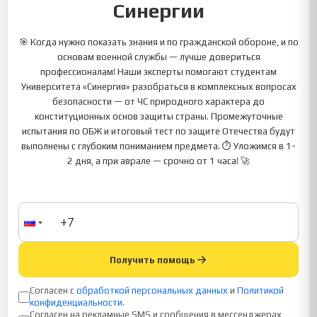
Синергии
🎯 Когда нужно показать знания и по гражданской обороне, и по
основам военной службы — лучше довериться
профессионалам! Наши эксперты помогают студентам
Университета «Синергия» разобраться в комплексных вопросах
безопасности — от ЧС природного характера до
конституционных основ защиты страны. Промежуточные
испытания по ОБЖ и итоговый тест по защите Отечества будут
выполнены с глубоким пониманием предмета. ⏱️ Уложимся в 1-
2 дня, а при аврале — срочно от 1 часа! 🚀
Получить помощь
Согласен с
обработкой персональных данных
и
Политикой
конфиденциальности
.
Согласен на рекламные SMS и сообщения в мессенджерах