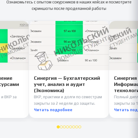
Ознакомьтесь с опытом сокурсников в наших кейсах и посмотрите
скриншоты после проделанной работы
ление
Синергия — Бухгалтерский
Синергия
сурсами
учет, анализ и аудит
Информац
(Экономика)
технолог
 и ВКР за
ВКР, практики и долги по семестрам
Полный дипл
закрыты за 2 недели до защиты.
закрыты за 1
Читать подробнее
Читать по