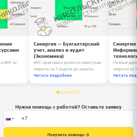
ление
Синергия — Бухгалтерский
Синергия
сурсами
учет, анализ и аудит
Информац
(Экономика)
технолог
 и ВКР за
ВКР, практики и долги по семестрам
Полный дипл
закрыты за 2 недели до защиты.
закрыты за 1
Читать подробнее
Читать по
Нужна помощь с работой? Оставьте заявку
Получить помощь