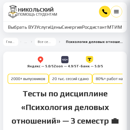
НИКОЛЬСКИЙ
ПОМОЩЬ СТУДЕНТАМ
Выбрать ВУЗ
Услуги
Цены
Синергия
Росдистант
МТИ
ММУ
Главная
…
Все семестры
Психология деловых отношений 3 семестр
Яндекс — 5.0/5
Zoon — 4.9/5
Т-Банк — 5.0/5
2000+ выпускников
20 тыс. сессий сдано
80%+ работ на от
Тесты по дисциплине
«Психология деловых
отношений» — 3 семестр 💼