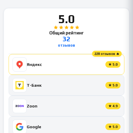
5.0
Общий рейтинг
32
отзывов
228 отзывов 🔥
Яндекс
★
5.0
Т-Банк
★
5.0
Zoon
★
4.9
Google
★
5.0