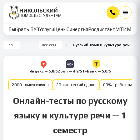
НИКОЛЬСКИЙ
ПОМОЩЬ СТУДЕНТАМ
Выбрать ВУЗ
Услуги
Цены
Синергия
Росдистант
МТИ
ММУ
Главная
…
Все семестры
Русский язык и культура речи 1 семестр
Яндекс — 5.0/5
Zoon — 4.9/5
Т-Банк — 5.0/5
2000+ выпускников
20 тыс. сессий сдано
80%+ работ на от
Онлайн-тесты по русскому
языку и культуре речи — 1
семестр