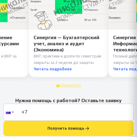
ление
Синергия — Бухгалтерский
Синергия
сурсами
учет, анализ и аудит
Информац
(Экономика)
технолог
 и ВКР за
ВКР, практики и долги по семестрам
Полный дипл
закрыты за 2 недели до защиты.
закрыты за 1
Читать подробнее
Читать по
Нужна помощь с работой? Оставьте заявку
Получить помощь