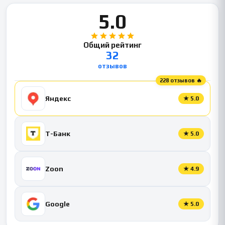
5.0
Общий рейтинг
32
отзывов
228 отзывов 🔥
Яндекс
★
5.0
Т-Банк
★
5.0
Zoon
★
4.9
Google
★
5.0