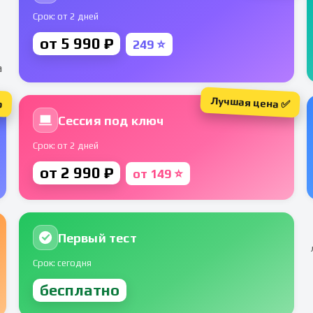
Срок: от 2 дней
от 5 990 ₽
249 ⭐
а
Лучшая цена ✅
р
Сессия под ключ
Срок: от 2 дней
от 2 990 ₽
от 149 ⭐
Первый тест
Срок: сегодня
бесплатно