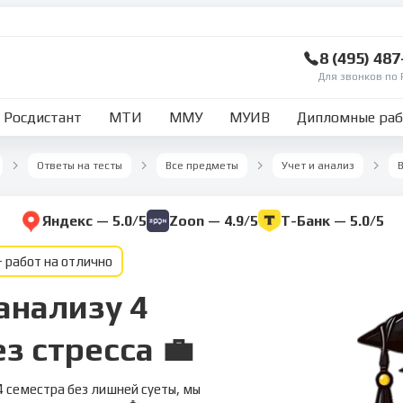
8 (495) 48
Для звонков по 
Росдистант
МТИ
ММУ
МУИВ
Дипломные ра
Ответы на тесты
Все предметы
Учет и анализ
Яндекс — 5.0/5
Zoon — 4.9/5
Т-Банк — 5.0/5
 работ на отлично
анализу 4
з стресса 💼
4 семестра без лишней суеты, мы