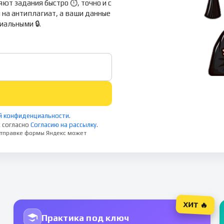
ют задания быстро ⏱, точно и с
 на антиплагиат, а ваши данные
альными 🔒.
й конфиденциальности
.
 согласно
Согласию на рассылку
.
 отправке формы Яндекс может
ХИТ 🔥
Практика под ключ