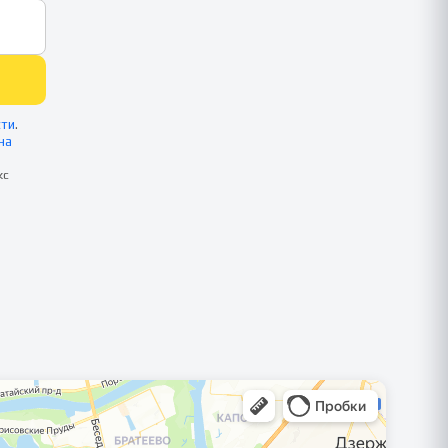
сти
.
на
кс