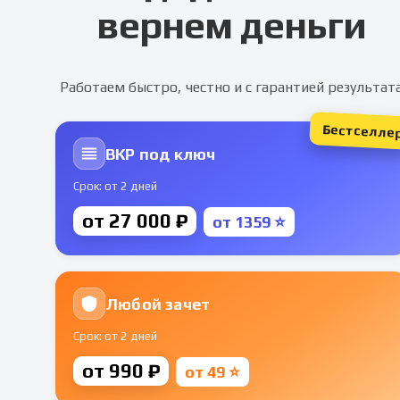
вернем деньги
Работаем быстро, честно и с гарантией результат
Бестселле
ВКР под ключ
Срок: от 2 дней
от 27 000 ₽
от 1359 ⭐
Любой зачет
Срок: от 2 дней
от 990 ₽
от 49 ⭐