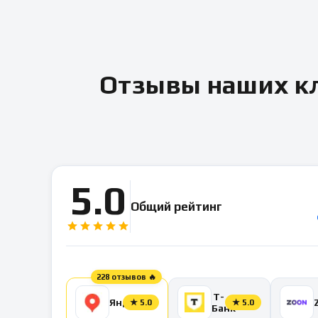
Отзывы наших кл
5.0
Общий рейтинг
228 отзывов 🔥
Т-
Яндекс
★
5.0
★
5.0
Банк