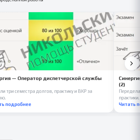
ргия — Оператор диспетчерской службы
Синерги
(2)
ли три семестра долгов, практику и ВКР за
Передела
лю.
практики.
ть подробнее
Читать 