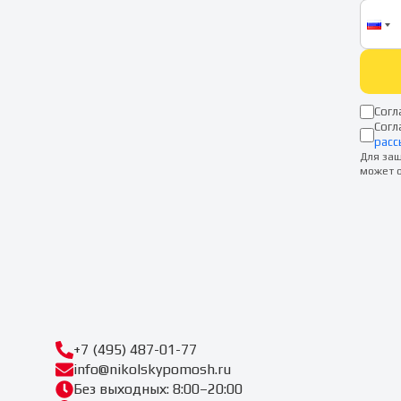
Согл
Согл
расс
Для защ
может о
+7 (495) 487-01-77
info@nikolskypomosh.ru
Без выходных: 8:00–20:00