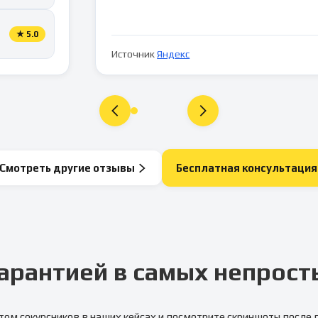
★
5.0
Источник
Яндекс
Смотреть другие отзывы
Бесплатная консультация
арантией в самых непрост
том сокурсников в наших кейсах и посмотрите скриншоты после