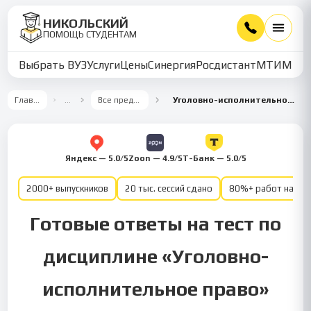
НИКОЛЬСКИЙ
ПОМОЩЬ СТУДЕНТАМ
Выбрать ВУЗ
Услуги
Цены
Синергия
Росдистант
МТИ
ММУ
Главная
…
Все предметы
Уголовно-исполнительное право.
Яндекс — 5.0/5
Zoon — 4.9/5
Т-Банк — 5.0/5
2000+ выпускников
20 тыс. сессий сдано
80%+ работ на от
Готовые ответы на тест по
дисциплине «Уголовно-
исполнительное право»