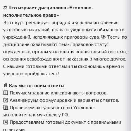
Word, PDF или просто в текстовом сообщении. Структура
делается понятной и удобной для быстрого изучения.
⚖️ Что изучает дисциплина «Уголовно-
исполнительное право»
Этот курс регулирует порядок и условия исполнения
уголовных наказаний, права осуждённых и обязанности
учреждений, исполняющих приговоры суда. 📚 Тесты по
дисциплине охватывают темы: правовой статус
осуждённых, органы уголовно-исполнительной системы,
основания освобождения от наказания и многое другое.
С нашими готовыми ответами ты сэкономишь время и
уверенно пройдёшь тест!
📄 Как мы готовим ответы
1️⃣ Получаем задание или скриншоты вопросов.
2️⃣ Анализируем формулировки и варианты ответов.
3️⃣ Проверяем актуальность по Уголовно-
исполнительному кодексу РФ.
4️⃣ Предоставляем готовый документ с правильными
ответами.