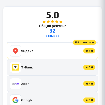
5.0
Общий рейтинг
32
отзывов
228 отзывов 🔥
Яндекс
★
5.0
Т-Банк
★
5.0
Zoon
★
4.9
Google
★
5.0