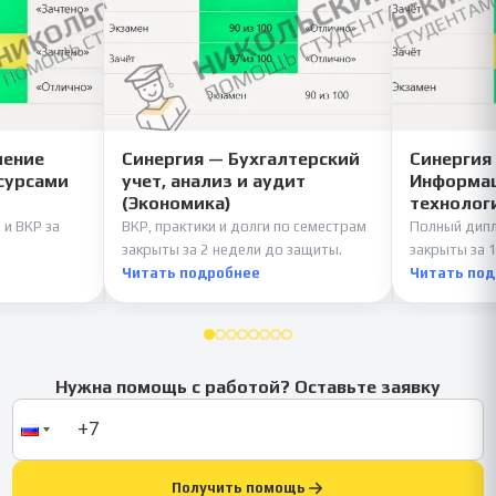
ление
Синергия — Бухгалтерский
Синергия
сурсами
учет, анализ и аудит
Информац
(Экономика)
технолог
 и ВКР за
ВКР, практики и долги по семестрам
Полный дипл
закрыты за 2 недели до защиты.
закрыты за 1
Читать подробнее
Читать по
Нужна помощь с работой? Оставьте заявку
Получить помощь