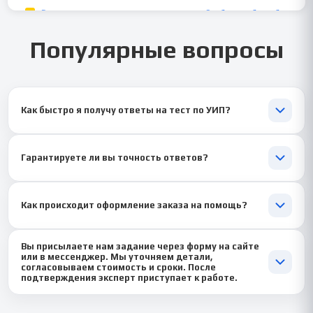
Популярные вопросы
Как быстро я получу ответы на тест по УИП?
Срок подготовки ответов зависит от объема теста. Обычно
мы справляемся за 1-2 дня. При срочном заказе можем
Гарантируете ли вы точность ответов?
выполнить работу в течение суток, сохраняя высокое качество
и точность формулировок.
Да, абсолютно. Все ответы на тесты готовят специалисты с
юридическим образованием, мы сверяем их с последними
Как происходит оформление заказа на помощь?
редакциями УИК РФ и другими нормативными актами, чтобы
вы могли быть уверены в результате.
Вы присылаете нам задание через форму на сайте или в
Вы присылаете нам задание через форму на сайте
мессенджер. Мы уточняем детали, согласовываем стоимость и
или в мессенджер. Мы уточняем детали,
сроки. После подтверждения эксперт приступает к работе.
согласовываем стоимость и сроки. После
подтверждения эксперт приступает к работе.
Мы присылаем ответы в удобном для вас формате: документ