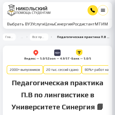
НИКОЛЬСКИЙ
ПОМОЩЬ СТУДЕНТАМ
Выбрать ВУЗ
Услуги
Цены
Синергия
Росдистант
МТИ
ММУ
Главная
…
Все предметы
Педагогическая практика П.В — Лингвистика
Яндекс — 5.0/5
Zoon — 4.9/5
Т-Банк — 5.0/5
2000+ выпускников
20 тыс. сессий сдано
80%+ работ на от
Педагогическая практика
П.В по лингвистике в
Университете Синергия 📘