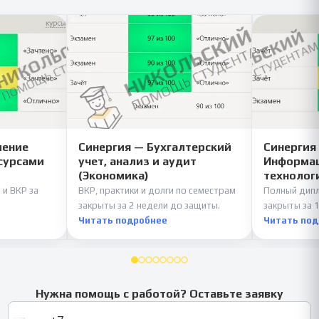
ление
Синергия — Бухгалтерский
Синергия
сурсами
учет, анализ и аудит
Информац
(Экономика)
технолог
 и ВКР за
ВКР, практики и долги по семестрам
Полный дипл
закрыты за 2 недели до защиты.
закрыты за 1
Читать подробнее
Читать по
Нужна помощь с работой? Оставьте заявку