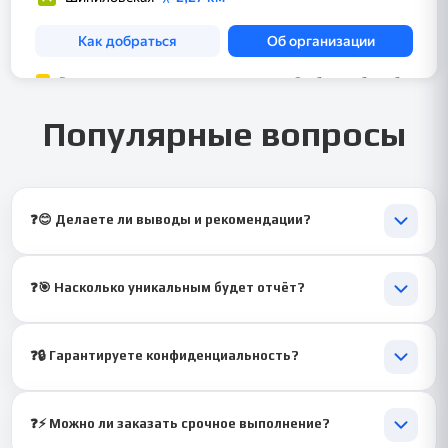
Популярные вопросы
❓😊 Делаете ли выводы и рекомендации?
🙂 Да, итоговая часть всегда содержательная и логичная.
❓🎯 Насколько уникальным будет отчёт?
🙂 Текст полностью уникальный, индивидуальный и
соответствует требованиям Синергии.
❓🔒 Гарантируете конфиденциальность?
🙂 Конечно, все данные используются строго для подготовки
отчёта.
❓⚡ Можно ли заказать срочное выполнение?