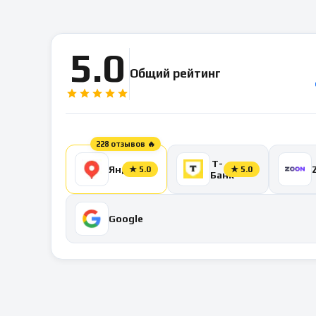
5.0
Общий рейтинг
228 отзывов 🔥
Т-
Яндекс
★
5.0
★
5.0
Банк
Google