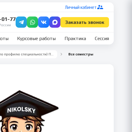
Личный кабинет
7-01-77
Заказать звонок
России
боты
Курсовые работы
Практика
Сессия
Производственная практика (по профилю специальности) ПМ.03 — Коммерция
Все семестры