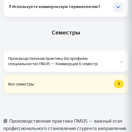
деятельностью. Они подчеркнут ваш опыт.
❓ Используете коммерческую терминологию?
🧠 Да, но в умеренном объёме. Текст остаётся понятным.
Семестры
Производственная практика (по профилю
→
специальности) ПМ.05 — Коммерция 6 семестр
1
Все семестры
📘 Производственная практика ПМ.05 — важный этап
профессионального становления студента направления