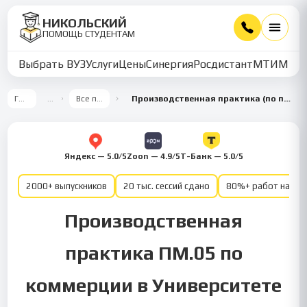
НИКОЛЬСКИЙ
ПОМОЩЬ СТУДЕНТАМ
Выбрать ВУЗ
Услуги
Цены
Синергия
Росдистант
МТИ
ММУ
Главная
…
Все предметы
Производственная практика (по профилю специальности) ПМ.05 — Коммерция
Яндекс — 5.0/5
Zoon — 4.9/5
Т-Банк — 5.0/5
2000+ выпускников
20 тыс. сессий сдано
80%+ работ на от
Производственная
практика ПМ.05 по
коммерции в Университете