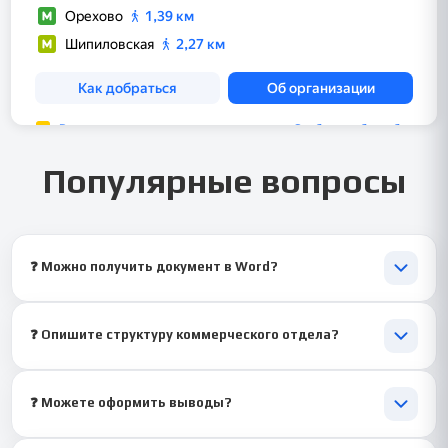
Популярные вопросы
❓ Можно получить документ в Word?
📄 Да, отчёт передаётся в формате .docx. Он полностью готов
к сдаче.
❓ Опишите структуру коммерческого отдела?
🏢 Да, составим реалистичное описание. Оно будет подходить
под формат ПМ.05.
❓ Можете оформить выводы?
🧠 Да, выводы будут логичными и связанными с коммерческой