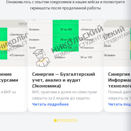
Ознакомьтесь с опытом сокурсников в наших кейсах и посмотрите
скриншоты после проделанной работы
ление
Синергия — Бухгалтерский
Синергия
сурсами
учет, анализ и аудит
Информац
(Экономика)
технолог
 и ВКР за
ВКР, практики и долги по семестрам
Полный дипл
закрыты за 2 недели до защиты.
закрыты за 1
Читать подробнее
Читать по