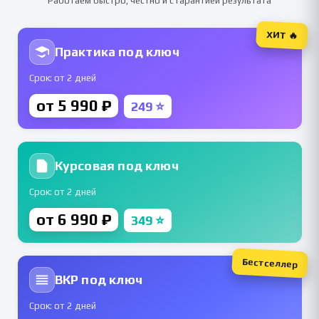
Работаем быстро, честно и с гарантией результата
ХИТ 🔥
Практика под ключ
Срок: от 2 дней
от 5 990 ₽
249 ⭐
Курсовая под ключ
Срок: от 2 дней
от 6 990 ₽
349 ⭐
Бестселлер
ВКР под ключ
Срок: от 2 дней