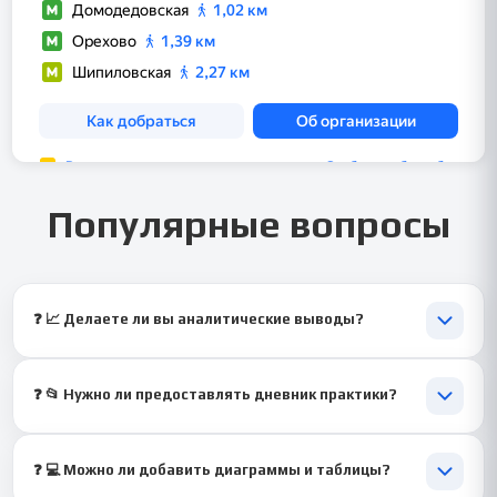
Популярные вопросы
❓ 📈 Делаете ли вы аналитические выводы?
💬 Да, в выводах будут отражены результаты и
эффективность процессов. Мы оформим их профессионально.
❓ 📂 Нужно ли предоставлять дневник практики?
💬 Это желательно, если он есть. Но мы можем подготовить
отчёт и без него.
❓ 💻 Можно ли добавить диаграммы и таблицы?