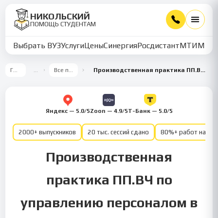
НИКОЛЬСКИЙ
ПОМОЩЬ СТУДЕНТАМ
Выбрать ВУЗ
Услуги
Цены
Синергия
Росдистант
МТИ
ММУ
Главная
…
Все предметы
Производственная практика ПП.ВЧ Профессиональные умения и опыт — Управление персоналом
Яндекс — 5.0/5
Zoon — 4.9/5
Т-Банк — 5.0/5
2000+ выпускников
20 тыс. сессий сдано
80%+ работ на от
Производственная
практика ПП.ВЧ по
управлению персоналом в