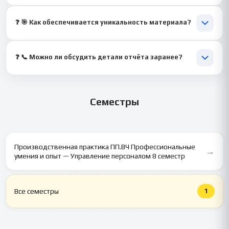
💬 Да, по запросу мы их включим. Они улучшат читаемость и
профессиональность отчёта.
❓ 🎯 Как обеспечивается уникальность материала?
💬 Документ пишется вручную и не использует шаблоны. Он
проходит проверку перед отправкой.
❓ 📞 Можно ли обсудить детали отчёта заранее?
💬 Конечно, мы уточним все пожелания. Это помогает получить
максимально точный результат.
Семестры
Производственная практика ПП.ВЧ Профессиональные
→
умения и опыт — Управление персоналом 8 семестр
1
Все семестры