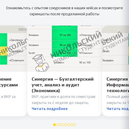
Ознакомьтесь с опытом сокурсников в наших кейсах и посмотрите
скриншоты после проделанной работы
ление
Синергия — Бухгалтерский
Синергия
сурсами
учет, анализ и аудит
Информац
(Экономика)
технолог
 и ВКР за
ВКР, практики и долги по семестрам
Полный дипл
закрыты за 2 недели до защиты.
закрыты за 1
Читать подробнее
Читать по