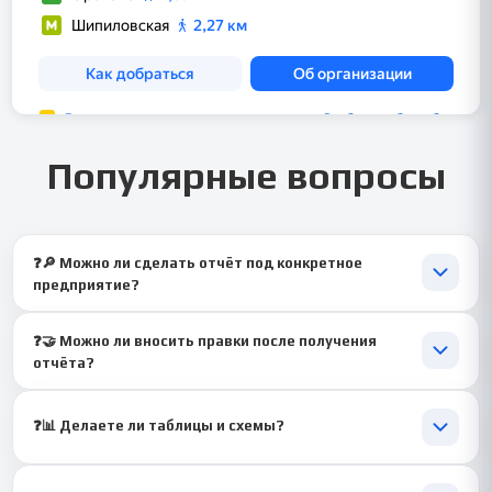
Популярные вопросы
❓🔎 Можно ли сделать отчёт под конкретное
предприятие?
🙂 Да, отчёт полностью адаптируется под вашу организацию
❓🤝 Можно ли вносить правки после получения
— индивидуальность сохраняется всегда.
отчёта?
🙂 Конечно, корректировки выполняем бесплатно и быстро.
❓📊 Делаете ли таблицы и схемы?
🙂 Да, по необходимости включаем таблицы, графики и