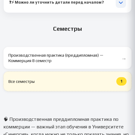
структурированные блоки.
❓⚡ Можно ли уточнить детали перед началом?
🙂 Конечно, отвечаем на вопросы и согласовываем структуру.
Семестры
Производственная практика (преддипломная) —
→
Коммерция 8 семестр
1
Все семестры
🧠 Производственная преддипломная практика по
коммерции — важный этап обучения в Университете
«Синергия», когда нужно не только показать знания, но