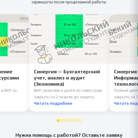
скриншоты после проделанной работы
ление
Синергия — Бухгалтерский
Синергия
сурсами
учет, анализ и аудит
Информац
(Экономика)
технолог
 и ВКР за
ВКР, практики и долги по семестрам
Полный дипл
закрыты за 2 недели до защиты.
закрыты за 1
Читать подробнее
Читать по
Нужна помощь с работой? Оставьте заявку