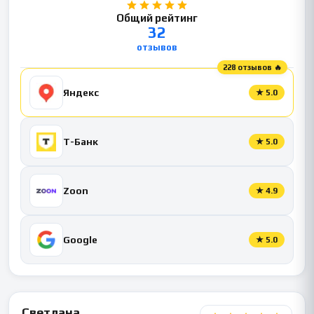
Общий рейтинг
32
отзывов
228 отзывов 🔥
Яндекс
★
5.0
Т-Банк
★
5.0
Zoon
★
4.9
Google
★
5.0
Светлана