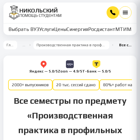
НИКОЛЬСКИЙ
ПОМОЩЬ СТУДЕНТАМ
Выбрать ВУЗ
Услуги
Цены
Синергия
Росдистант
МТИ
ММУ
Главная
…
Производственная практика в профильных организациях — Психология
Все семестры
Яндекс — 5.0/5
Zoon — 4.9/5
Т-Банк — 5.0/5
2000+ выпускников
20 тыс. сессий сдано
80%+ работ на от
Все семестры по предмету
«Производственная
практика в профильных