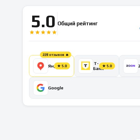
5.0
Общий рейтинг
228 отзывов 🔥
Т-
Яндекс
★
5.0
★
5.0
Банк
Google