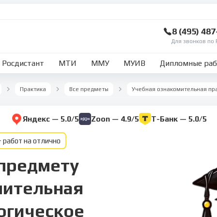
8 (495) 48
Для звонков по 
Росдистант
МТИ
ММУ
МУИВ
Дипломные ра
Практика
Все предметы
Яндекс — 5.0/5
Zoon — 4.9/5
Т-Банк — 5.0/5
 работ на отлично
 предмету
мительная
огическое