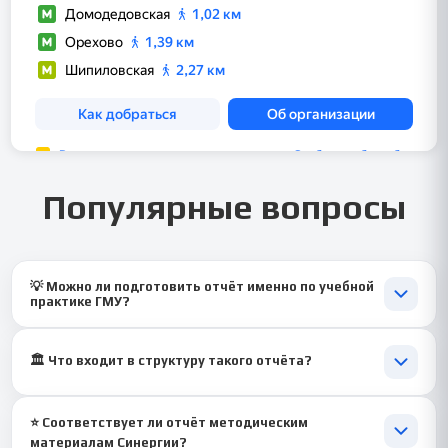
Популярные вопросы
💡 Можно ли подготовить отчёт именно по учебной
практике ГМУ?
Да, отчёт оформляется строго под учебный формат по
направлению ГМУ.
🏛️ Что входит в структуру такого отчёта?
Описание учреждения, процессы, задания, дневник и выводы.
⭐ Соответствует ли отчёт методическим
материалам Синергии?