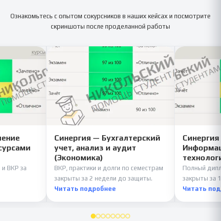
Ознакомьтесь с опытом сокурсников в наших кейсах и посмотрите
скриншоты после проделанной работы
ление
Синергия — Бухгалтерский
Синергия
сурсами
учет, анализ и аудит
Информац
(Экономика)
технолог
 и ВКР за
ВКР, практики и долги по семестрам
Полный дипл
закрыты за 2 недели до защиты.
закрыты за 1
Читать подробнее
Читать по