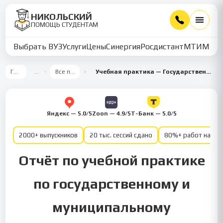
НИКОЛЬСКИЙ
ПОМОЩЬ СТУДЕНТАМ
Выбрать ВУЗ
Услуги
Цены
Синергия
Росдистант
МТИ
ММУ
Главная
…
Все предметы
Учебная практика — Государственное и муниципальное управление
Яндекс — 5.0/5
Zoon — 4.9/5
Т-Банк — 5.0/5
2000+ выпускников
20 тыс. сессий сдано
80%+ работ на от
Отчёт по учебной практике
по государственному и
муниципальному