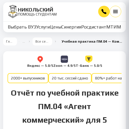
НИКОЛЬСКИЙ
ПОМОЩЬ СТУДЕНТАМ
Выбрать ВУЗ
Услуги
Цены
Синергия
Росдистант
МТИ
ММУ
Главная
…
Все семестры
Учебная практика ПМ.04 — Коммерция 5 семестр
Яндекс — 5.0/5
Zoon — 4.9/5
Т-Банк — 5.0/5
2000+ выпускников
20 тыс. сессий сдано
80%+ работ на от
Отчёт по учебной практике
ПМ.04 «Агент
коммерческий» для 5