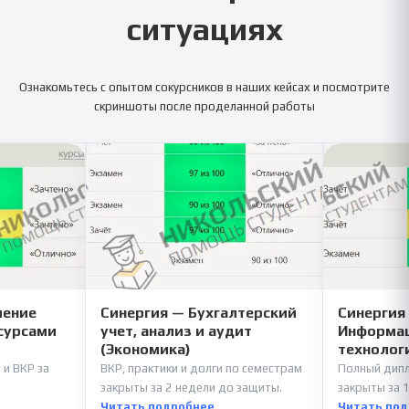
ситуациях
Ознакомьтесь с опытом сокурсников в наших кейсах и посмотрите
скриншоты после проделанной работы
ление
Синергия — Бухгалтерский
Синергия
сурсами
учет, анализ и аудит
Информац
(Экономика)
технолог
 и ВКР за
ВКР, практики и долги по семестрам
Полный дипл
закрыты за 2 недели до защиты.
закрыты за 1
Читать подробнее
Читать по