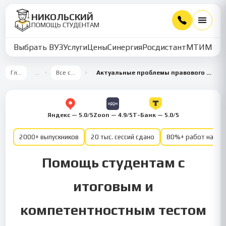
НИКОЛЬСКИЙ
ПОМОЩЬ СТУДЕНТАМ
Выбрать ВУЗ
Услуги
Цены
Синергия
Росдистант
МТИ
ММУ
Главная
…
Все семестры
Актуальные проблемы правового регулирования корпоративных отношений 4 семестр
Яндекс — 5.0/5
Zoon — 4.9/5
Т-Банк — 5.0/5
2000+ выпускников
20 тыс. сессий сдано
80%+ работ на от
Помощь студентам с
итоговым и
компетентностным тестом