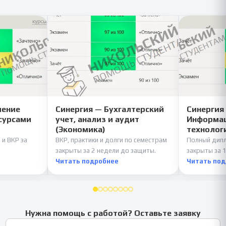
ление
Синергия — Бухгалтерский
Синергия
сурсами
учет, анализ и аудит
Информац
(Экономика)
технолог
 и ВКР за
ВКР, практики и долги по семестрам
Полный дипл
закрыты за 2 недели до защиты.
закрыты за 1
Читать подробнее
Читать по
Нужна помощь с работой? Оставьте заявку