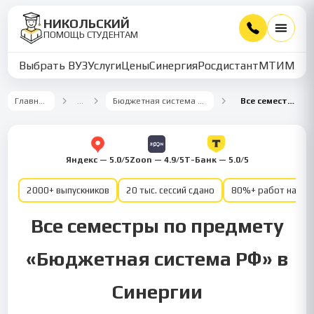
НИКОЛЬСКИЙ
ПОМОЩЬ СТУДЕНТАМ
Выбрать ВУЗ
Услуги
Цены
Синергия
Росдистант
МТИ
ММУ
Главная
…
Бюджетная система РФ
Все семестры
Яндекс — 5.0/5
Zoon — 4.9/5
Т-Банк — 5.0/5
2000+ выпускников
20 тыс. сессий сдано
80%+ работ на от
Все семестры по предмету
«Бюджетная система РФ» в
Синергии