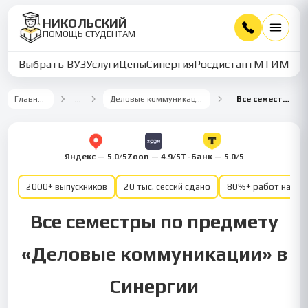
НИКОЛЬСКИЙ
ПОМОЩЬ СТУДЕНТАМ
Выбрать ВУЗ
Услуги
Цены
Синергия
Росдистант
МТИ
ММУ
Главная
…
Деловые коммуникации
Все семестры
Яндекс — 5.0/5
Zoon — 4.9/5
Т-Банк — 5.0/5
2000+ выпускников
20 тыс. сессий сдано
80%+ работ на от
Все семестры по предмету
«Деловые коммуникации» в
Синергии