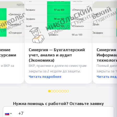
ление
Синергия — Бухгалтерский
Синергия
сурсами
учет, анализ и аудит
Информац
(Экономика)
технолог
 и ВКР за
ВКР, практики и долги по семестрам
Полный дипл
закрыты за 2 недели до защиты.
закрыты за 1
Читать подробнее
Читать по
Нужна помощь с работой? Оставьте заявку