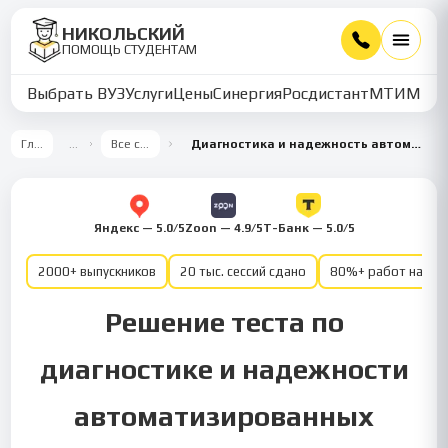
НИКОЛЬСКИЙ
ПОМОЩЬ СТУДЕНТАМ
Выбрать ВУЗ
Услуги
Цены
Синергия
Росдистант
МТИ
ММУ
Главная
…
Все семестры
Диагностика и надежность автоматизированных систем 5 семестр
Яндекс — 5.0/5
Zoon — 4.9/5
Т-Банк — 5.0/5
2000+ выпускников
20 тыс. сессий сдано
80%+ работ на от
Решение теста по
диагностике и надежности
автоматизированных