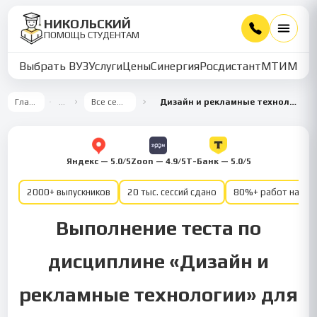
НИКОЛЬСКИЙ
ПОМОЩЬ СТУДЕНТАМ
Выбрать ВУЗ
Услуги
Цены
Синергия
Росдистант
МТИ
ММУ
Главная
…
Все семестры
Дизайн и рекламные технологии 9 семестр
Яндекс — 5.0/5
Zoon — 4.9/5
Т-Банк — 5.0/5
2000+ выпускников
20 тыс. сессий сдано
80%+ работ на от
Выполнение теста по
дисциплине «Дизайн и
рекламные технологии» для