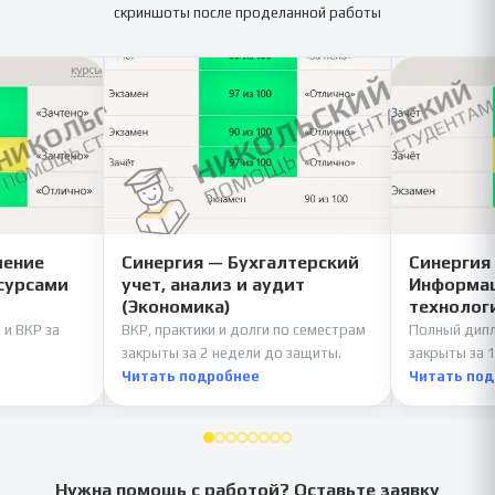
скриншоты после проделанной работы
ление
Синергия — Бухгалтерский
Синергия
сурсами
учет, анализ и аудит
Информац
(Экономика)
технолог
 и ВКР за
ВКР, практики и долги по семестрам
Полный дипл
закрыты за 2 недели до защиты.
закрыты за 1
Читать подробнее
Читать по
Нужна помощь с работой? Оставьте заявку