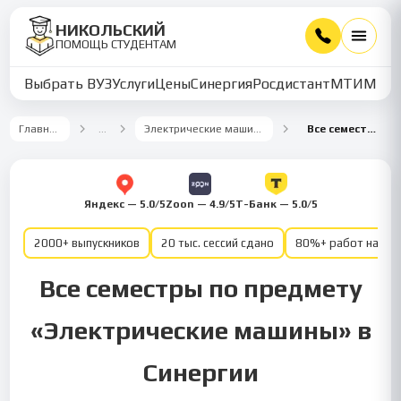
НИКОЛЬСКИЙ
ПОМОЩЬ СТУДЕНТАМ
Выбрать ВУЗ
Услуги
Цены
Синергия
Росдистант
МТИ
ММУ
Главная
…
Электрические машины
Все семестры
Яндекс — 5.0/5
Zoon — 4.9/5
Т-Банк — 5.0/5
2000+ выпускников
20 тыс. сессий сдано
80%+ работ на от
Все семестры по предмету
«Электрические машины» в
Синергии