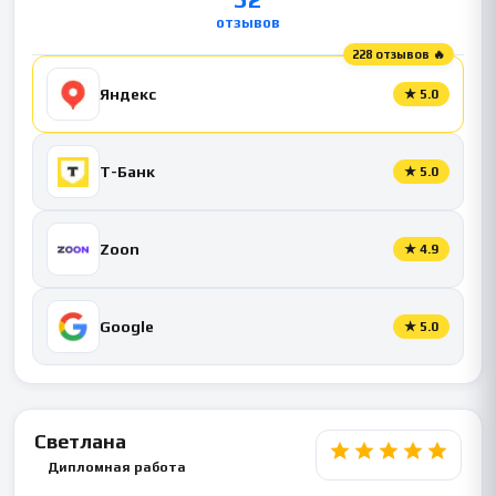
отзывов
228 отзывов 🔥
Яндекс
★
5.0
Т-Банк
★
5.0
Zoon
★
4.9
Google
★
5.0
Светлана
Дипломная работа