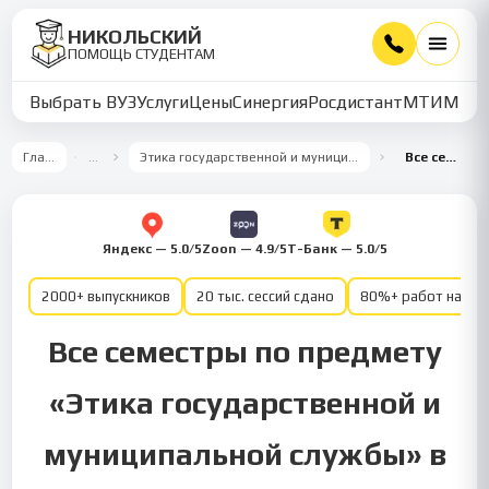
НИКОЛЬСКИЙ
ПОМОЩЬ СТУДЕНТАМ
Выбрать ВУЗ
Услуги
Цены
Синергия
Росдистант
МТИ
ММУ
Главная
…
Этика государственной и муниципальной службы
Все семестры
Яндекс — 5.0/5
Zoon — 4.9/5
Т-Банк — 5.0/5
2000+ выпускников
20 тыс. сессий сдано
80%+ работ на от
Все семестры по предмету
«Этика государственной и
муниципальной службы» в