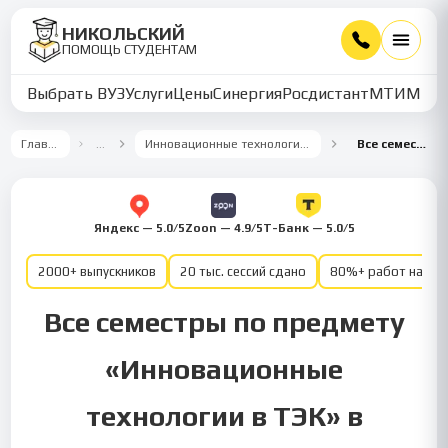
НИКОЛЬСКИЙ
ПОМОЩЬ СТУДЕНТАМ
Выбрать ВУЗ
Услуги
Цены
Синергия
Росдистант
МТИ
ММУ
Главная
…
Инновационные технологии в ТЭК
Все семестры
Яндекс — 5.0/5
Zoon — 4.9/5
Т-Банк — 5.0/5
2000+ выпускников
20 тыс. сессий сдано
80%+ работ на от
Все семестры по предмету
«Инновационные
технологии в ТЭК» в