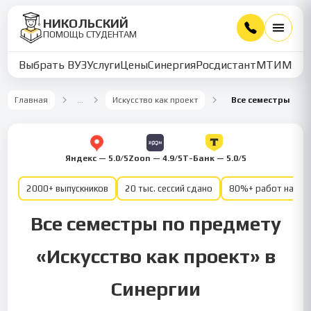
НИКОЛЬСКИЙ
ПОМОЩЬ СТУДЕНТАМ
Выбрать ВУЗ
Услуги
Цены
Синергия
Росдистант
МТИ
ММУ
Главная
…
Искусство как проект
Все семестры
Яндекс — 5.0/5
Zoon — 4.9/5
Т-Банк — 5.0/5
2000+ выпускников
20 тыс. сессий сдано
80%+ работ на от
Все семестры по предмету
«Искусство как проект» в
Синергии