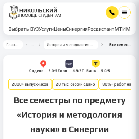
НИКОЛЬСКИЙ
ПОМОЩЬ СТУДЕНТАМ
Выбрать ВУЗ
Услуги
Цены
Синергия
Росдистант
МТИ
ММУ
Главная
…
История и методология науки
Все семестры
Яндекс — 5.0/5
Zoon — 4.9/5
Т-Банк — 5.0/5
2000+ выпускников
20 тыс. сессий сдано
80%+ работ на от
Все семестры по предмету
«История и методология
науки» в Синергии