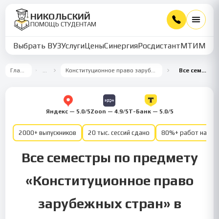
НИКОЛЬСКИЙ
ПОМОЩЬ СТУДЕНТАМ
Выбрать ВУЗ
Услуги
Цены
Синергия
Росдистант
МТИ
ММУ
Главная
…
Конституционное право зарубежных стран
Все семестры
Яндекс — 5.0/5
Zoon — 4.9/5
Т-Банк — 5.0/5
2000+ выпускников
20 тыс. сессий сдано
80%+ работ на от
Все семестры по предмету
«Конституционное право
зарубежных стран» в