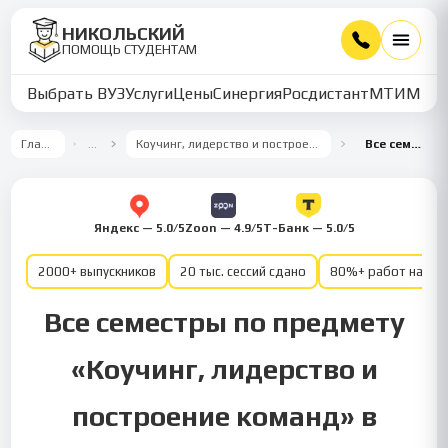
НИКОЛЬСКИЙ
ПОМОЩЬ СТУДЕНТАМ
Выбрать ВУЗ
Услуги
Цены
Синергия
Росдистант
МТИ
ММУ
Главная
…
Коучинг, лидерство и построение команд
Все семестры
Яндекс — 5.0/5
Zoon — 4.9/5
Т-Банк — 5.0/5
2000+ выпускников
20 тыс. сессий сдано
80%+ работ на от
Все семестры по предмету
«Коучинг, лидерство и
построение команд» в