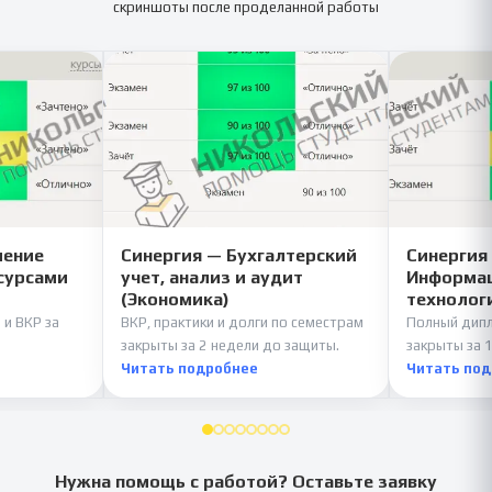
скриншоты после проделанной работы
ление
Синергия — Бухгалтерский
Синергия
сурсами
учет, анализ и аудит
Информац
(Экономика)
технолог
 и ВКР за
ВКР, практики и долги по семестрам
Полный дипл
закрыты за 2 недели до защиты.
закрыты за 1
Читать подробнее
Читать по
Нужна помощь с работой? Оставьте заявку