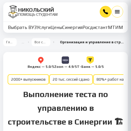
НИКОЛЬСКИЙ
ПОМОЩЬ СТУДЕНТАМ
Выбрать ВУЗ
Услуги
Цены
Синергия
Росдистант
МТИ
ММУ
Главная
…
Все семестры
Организация и управление в строительстве 7 семестр
Яндекс — 5.0/5
Zoon — 4.9/5
Т-Банк — 5.0/5
2000+ выпускников
20 тыс. сессий сдано
80%+ работ на от
Выполнение теста по
управлению в
строительстве в Синергии 🏗️