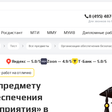
8 (495) 48
Для звонков по 
Росдистант
МТИ
ММУ
МУИВ
Дипломные ра
Тест
Все предметы
Организация обеспечения безопа
Яндекс — 5.0/5
Zoon — 4.9/5
Т-Банк — 5.0/5
 работ на отлично
 предмету
еспечения
приятия» в