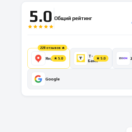
5.0
Общий рейтинг
228 отзывов 🔥
Т-
Яндекс
★
5.0
★
5.0
Банк
Google