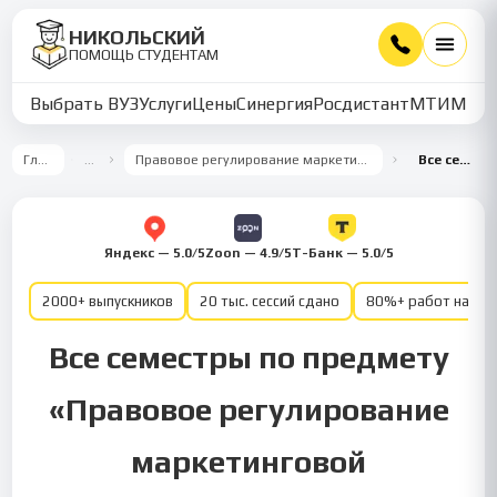
НИКОЛЬСКИЙ
ПОМОЩЬ СТУДЕНТАМ
Выбрать ВУЗ
Услуги
Цены
Синергия
Росдистант
МТИ
ММУ
Главная
…
Правовое регулирование маркетинговой деятельности
Все семестры
Яндекс — 5.0/5
Zoon — 4.9/5
Т-Банк — 5.0/5
2000+ выпускников
20 тыс. сессий сдано
80%+ работ на от
Все семестры по предмету
«Правовое регулирование
маркетинговой