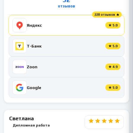
отзывов
228 отзывов 🔥
Яндекс
★
5.0
Т-Банк
★
5.0
Zoon
★
4.9
Google
★
5.0
Светлана
Дипломная работа