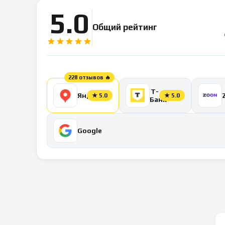
5.0
Общий рейтинг
228 отзывов 🔥
Т-
Яндекс
★
5.0
★
5.0
Банк
Google