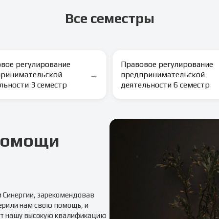
Все семестры
вое регулирование
Правовое регулирование
→
принимательской
предпринимательской
льности 3 семестр
деятельности 6 семестр
 помощи
м
Синергии
, зарекомендовав
ерили нам свою помощь, и
т нашу высокую квалификацию