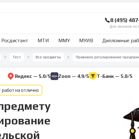
8 (495) 48
Для звонков по 
Росдистант
МТИ
ММУ
МУИВ
Дипломные ра
Тест
Все предметы
Яндекс — 5.0/5
Zoon — 4.9/5
Т-Банк — 5.0/5
 работ на отлично
 предмету
ирование
ельской