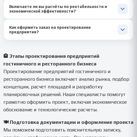
Да, мы учитываем требования Университета Синергия и других
Включаете ли вы расчёты по рентабельности и
вузов. Материалы готовы к защите без доработок.
экономической эффективности?
Да, наши авторы включают разделы с расчётами, анализом
Как оформить заказ на проектирование
затрат и сроками окупаемости проекта предприятия.
предприятия?
Просто отправьте нам задание, методические указания и
сроки — мы оценим работу и приступим к выполнению в тот же
день.
🏨 Этапы проектирования предприятий
гостиничного и ресторанного бизнеса
Проектирование предприятий гостиничного и
ресторанного бизнеса включает анализ рынка, подбор
концепции, расчет площадей и разработку
планировочных решений. Наши специалисты помогут
грамотно оформить проект, включая экономическое
обоснование и технологические расчеты.
🍽 Подготовка документации и оформление проекта
Мы поможем подготовить пояснительную записку,