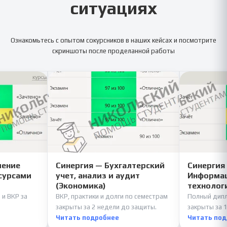
ситуациях
Ознакомьтесь с опытом сокурсников в наших кейсах и посмотрите
скриншоты после проделанной работы
ление
Синергия — Бухгалтерский
Синергия
сурсами
учет, анализ и аудит
Информац
(Экономика)
технолог
 и ВКР за
ВКР, практики и долги по семестрам
Полный дипл
закрыты за 2 недели до защиты.
закрыты за 1
Читать подробнее
Читать по