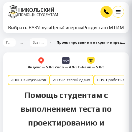
НИКОЛЬСКИЙ
ПОМОЩЬ СТУДЕНТАМ
Выбрать ВУЗ
Услуги
Цены
Синергия
Росдистант
МТИ
ММУ
Главная
…
Все предметы
Проектирование и открытие предприятий гостиничного и ресторанного бизнеса
Яндекс — 5.0/5
Zoon — 4.9/5
Т-Банк — 5.0/5
2000+ выпускников
20 тыс. сессий сдано
80%+ работ на от
Помощь студентам с
выполнением теста по
проектированию и