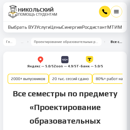
НИКОЛЬСКИЙ
ПОМОЩЬ СТУДЕНТАМ
Выбрать ВУЗ
Услуги
Цены
Синергия
Росдистант
МТИ
ММУ
Главная
…
Проектирование образовательных результатов и построение учебных планов
Все семестры
Яндекс — 5.0/5
Zoon — 4.9/5
Т-Банк — 5.0/5
2000+ выпускников
20 тыс. сессий сдано
80%+ работ на от
Все семестры по предмету
«Проектирование
образовательных