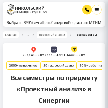
НИКОЛЬСКИЙ
ПОМОЩЬ СТУДЕНТАМ
Выбрать ВУЗ
Услуги
Цены
Синергия
Росдистант
МТИ
ММУ
Главная
…
Проектный анализ
Все семестры
Яндекс — 5.0/5
Zoon — 4.9/5
Т-Банк — 5.0/5
2000+ выпускников
20 тыс. сессий сдано
80%+ работ на от
Все семестры по предмету
«Проектный анализ» в
Синергии