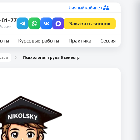
Личный кабинет
7-01-77
Заказать звонок
России
боты
Курсовые работы
Практика
Сессия
стры
Психология труда 6 семестр