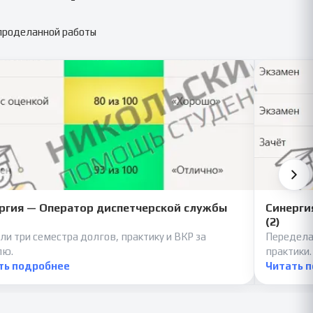
 проделанной работы
ргия — Оператор диспетчерской службы
Синерги
(2)
ли три семестра долгов, практику и ВКР за
Передела
лю.
практики.
ть подробнее
Читать 