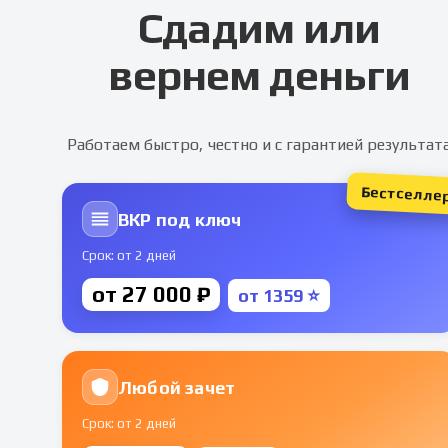
Сдадим или
вернем деньги
Работаем быстро, честно и с гарантией результат
Бестселле
ВКР под ключ
Срок: от 2 дней
от 27 000 ₽
от 1359 ⭐
Любой зачет
Срок: от 2 дней