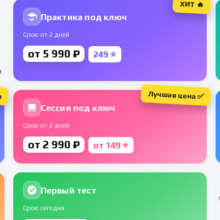
ХИТ 🔥
Практика под ключ
Срок: от 2 дней
от 5 990 ₽
249 ⭐
а
Лучшая цена ✅
р
Сессия под ключ
Срок: от 2 дней
от 2 990 ₽
от 149 ⭐
Первый тест
Срок: сегодня