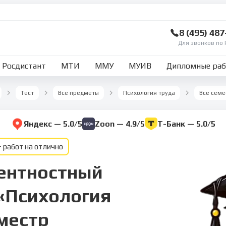
8 (495) 48
Для звонков по 
Росдистант
МТИ
ММУ
МУИВ
Дипломные ра
Тест
Все предметы
Психология труда
Все семе
Яндекс — 5.0/5
Zoon — 4.9/5
Т-Банк — 5.0/5
 работ на отлично
ентностный
 «Психология
еместр