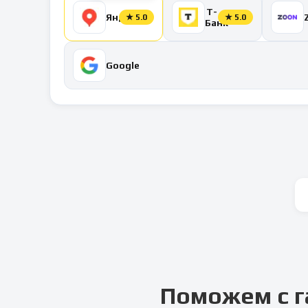
Т-
Яндекс
★
5.0
★
5.0
Банк
Google
Поможем с г