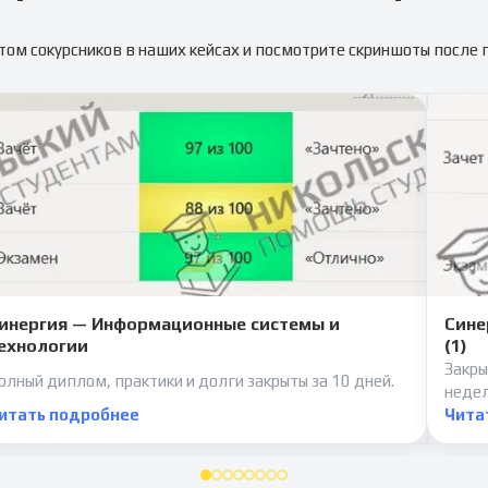
том сокурсников в наших кейсах и посмотрите скриншоты после
инергия — Информационные системы и
Сине
ехнологии
(1)
Закры
олный диплом, практики и долги закрыты за 10 дней.
неде
итать подробнее
Чита