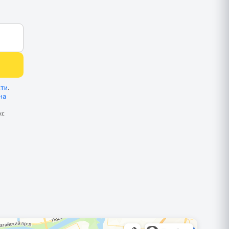
сти
.
на
кс