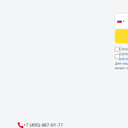
Согл
Согл
расс
Для защ
может о
+7 (495) 487-01-77