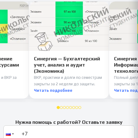
ление
Синергия — Бухгалтерский
Синергия
сурсами
учет, анализ и аудит
Информац
(Экономика)
технолог
 и ВКР за
ВКР, практики и долги по семестрам
Полный дипл
закрыты за 2 недели до защиты.
закрыты за 1
Читать подробнее
Читать по
Нужна помощь с работой? Оставьте заявку