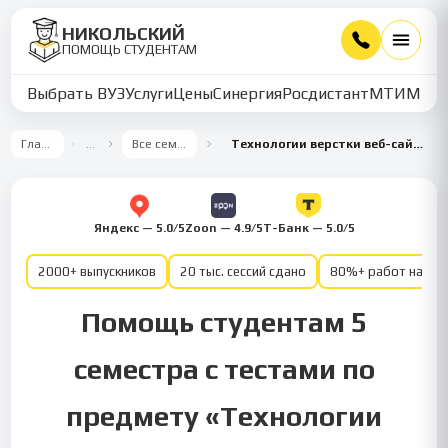
НИКОЛЬСКИЙ
ПОМОЩЬ СТУДЕНТАМ
Выбрать ВУЗ
Услуги
Цены
Синергия
Росдистант
МТИ
ММУ
Главная
…
Все семестры
Технологии верстки веб-сайта 5 семестр
Яндекс — 5.0/5
Zoon — 4.9/5
Т-Банк — 5.0/5
2000+ выпускников
20 тыс. сессий сдано
80%+ работ на от
Помощь студентам 5
семестра с тестами по
предмету «Технологии