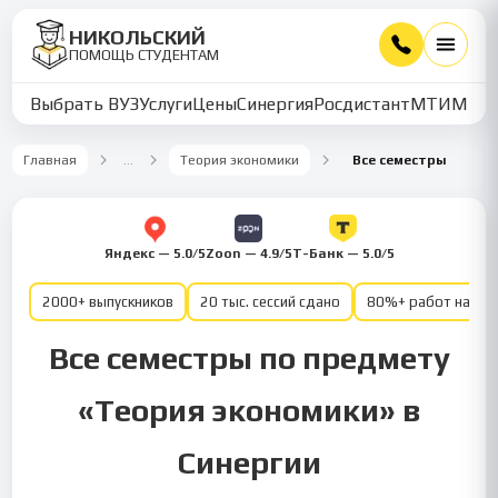
НИКОЛЬСКИЙ
ПОМОЩЬ СТУДЕНТАМ
Выбрать ВУЗ
Услуги
Цены
Синергия
Росдистант
МТИ
ММУ
Главная
…
Теория экономики
Все семестры
Яндекс — 5.0/5
Zoon — 4.9/5
Т-Банк — 5.0/5
2000+ выпускников
20 тыс. сессий сдано
80%+ работ на от
Все семестры по предмету
«Теория экономики» в
Синергии