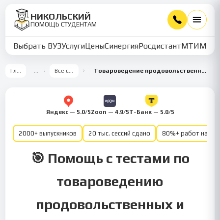
НИКОЛЬСКИЙ
ПОМОЩЬ СТУДЕНТАМ
Выбрать ВУЗ
Услуги
Цены
Синергия
Росдистант
МТИ
ММУ
Главная
…
Все семестры
Товароведение продовольственных и непродовольственных товаров 4 семестр
Яндекс — 5.0/5
Zoon — 4.9/5
Т-Банк — 5.0/5
2000+ выпускников
20 тыс. сессий сдано
80%+ работ на от
🎯 Помощь с тестами по
товароведению
продовольственных и