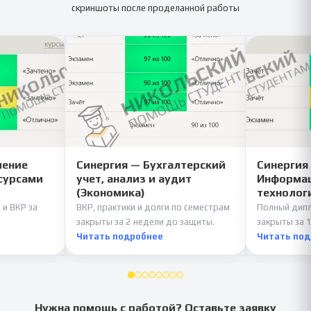
скриншоты после проделанной работы
ление
Синергия — Бухгалтерский
Синергия
сурсами
учет, анализ и аудит
Информац
(Экономика)
технолог
 и ВКР за
ВКР, практики и долги по семестрам
Полный дипл
закрыты за 2 недели до защиты.
закрыты за 1
Читать подробнее
Читать по
Нужна помощь с работой? Оставьте заявку