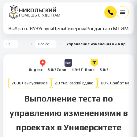
НИКОЛЬСКИЙ
ПОМОЩЬ СТУДЕНТАМ
Выбрать ВУЗ
Услуги
Цены
Синергия
Росдистант
МТИ
ММУ
Главная
…
Все семестры
Управление изменениями в проектах 5 семестр
Яндекс — 5.0/5
Zoon — 4.9/5
Т-Банк — 5.0/5
2000+ выпускников
20 тыс. сессий сдано
80%+ работ на от
Выполнение теста по
управлению изменениями в
проектах в Университете