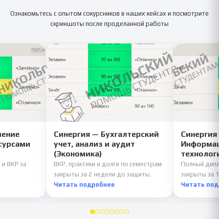
Ознакомьтесь с опытом сокурсников в наших кейсах и посмотрите
скриншоты после проделанной работы
ление
Синергия — Бухгалтерский
Синергия
сурсами
учет, анализ и аудит
Информац
(Экономика)
технолог
 и ВКР за
ВКР, практики и долги по семестрам
Полный дипл
закрыты за 2 недели до защиты.
закрыты за 1
Читать подробнее
Читать по