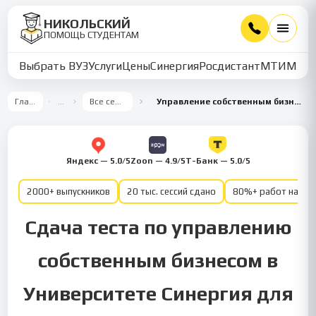
НИКОЛЬСКИЙ
ПОМОЩЬ СТУДЕНТАМ
Выбрать ВУЗ
Услуги
Цены
Синергия
Росдистант
МТИ
ММУ
Главная
…
Все семестры
Управление собственным бизнесом 3 семестр
Яндекс — 5.0/5
Zoon — 4.9/5
Т-Банк — 5.0/5
2000+ выпускников
20 тыс. сессий сдано
80%+ работ на от
Сдача теста по управлению
собственным бизнесом в
Университете Синергия для