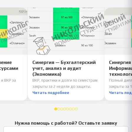
ление
Синергия — Бухгалтерский
Синергия
сурсами
учет, анализ и аудит
Информац
(Экономика)
технолог
 и ВКР за
ВКР, практики и долги по семестрам
Полный дипл
закрыты за 2 недели до защиты.
закрыты за 1
Читать подробнее
Читать по
Нужна помощь с работой? Оставьте заявку