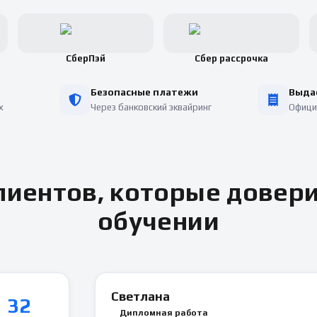
СберПэй
Сбер рассрочка
Безопасные платежи
Выда
х
Через банковский эквайринг
Офици
иентов, которые довер
обучении
Светлана
32
Дипломная работа