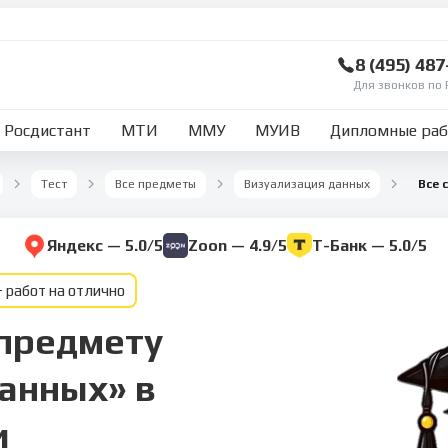
8 (495) 48
Для звонков по 
Росдистант
МТИ
ММУ
МУИВ
Дипломные ра
Тест
Все предметы
Визуализация данных
Все 
Яндекс — 5.0/5
Zoon — 4.9/5
Т-Банк — 5.0/5
 работ на отлично
 предмету
анных» в
и