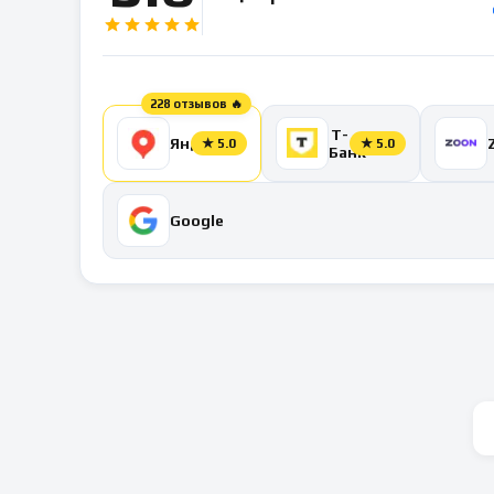
228 отзывов 🔥
Т-
Яндекс
★
5.0
★
5.0
Банк
Google