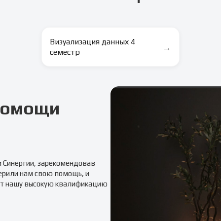
Визуализация данных 4
→
семестр
 помощи
м
Синергии
, зарекомендовав
ерили нам свою помощь, и
т нашу высокую квалификацию