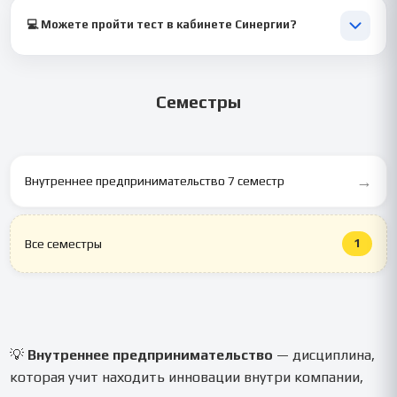
Каждый тест проходит проверку и верификацию
специалистом.
💻 Можете пройти тест в кабинете Синергии?
Да, при необходимости выполняем тест напрямую в системе
LMS.
Семестры
→
Внутреннее предпринимательство 7 семестр
1
Все семестры
💡
Внутреннее предпринимательство
— дисциплина,
которая учит находить инновации внутри компании,