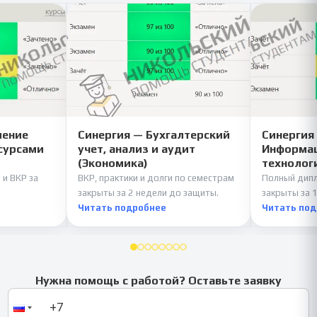
ление
Синергия — Бухгалтерский
Синергия
сурсами
учет, анализ и аудит
Информац
(Экономика)
технолог
 и ВКР за
ВКР, практики и долги по семестрам
Полный дипл
закрыты за 2 недели до защиты.
закрыты за 1
Читать подробнее
Читать по
Нужна помощь с работой? Оставьте заявку