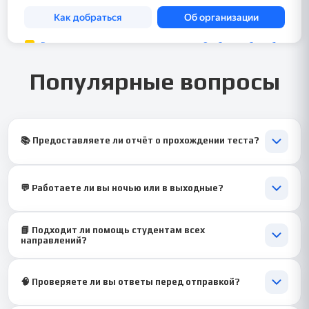
Популярные вопросы
📚 Предоставляете ли отчёт о прохождении теста?
Да, отправляем скриншоты или PDF-отчёт с результатами.
💬 Работаете ли вы ночью или в выходные?
Да, команда доступна 24/7, особенно в период сессии 🌙.
📘 Подходит ли помощь студентам всех
направлений?
Да, дисциплина встречается в менеджменте, экономике и
предпринимательстве.
🧠 Проверяете ли вы ответы перед отправкой?