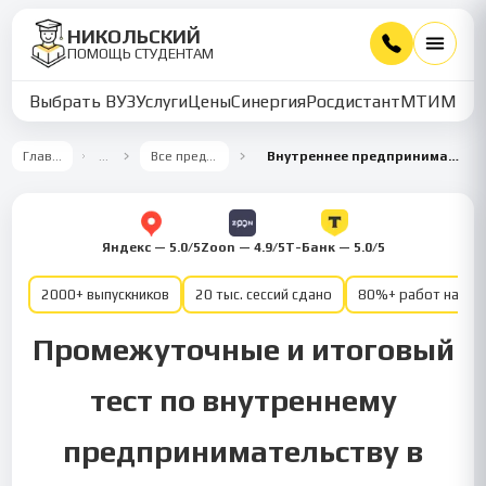
НИКОЛЬСКИЙ
ПОМОЩЬ СТУДЕНТАМ
Выбрать ВУЗ
Услуги
Цены
Синергия
Росдистант
МТИ
ММУ
Главная
…
Все предметы
Внутреннее предпринимательство
Яндекс — 5.0/5
Zoon — 4.9/5
Т-Банк — 5.0/5
2000+ выпускников
20 тыс. сессий сдано
80%+ работ на от
Промежуточные и итоговый
тест по внутреннему
предпринимательству в