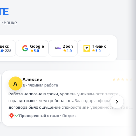
ТЕ
Т-Банке
декс
Google
Zoon
Т-Банк
.0
·
228
5.0
4.9
5.0
Алексей
А
Дипломная работа
Работа написана в сроки, уровень уникальности текста -
гораздо выше, чем требовалось. Благодаря оформлению
договора было ощущение спокойствия и уверенности, что все
будет сделано - а это немаловажно, когда делаешь очень
Проверенный отзыв ·
Яндекс
важный для себя заказ:) студентам советую ставить сроки с
учетом возможных поправок. Спасибо за сотрудничество!