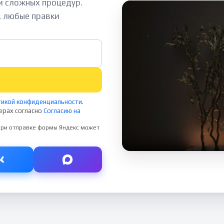
 и сложных процедур.
, любые правки
икой конфиденциальности
.
ерах согласно
Согласию на
 При отправке формы Яндекс может