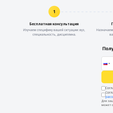
1
Бесплатная консультация
Изучаем специфику вашей ситуации: вуз,
Назначаем
специальность, дисциплина.
ва
Полу
Согл
Согл
расс
Для защ
может о