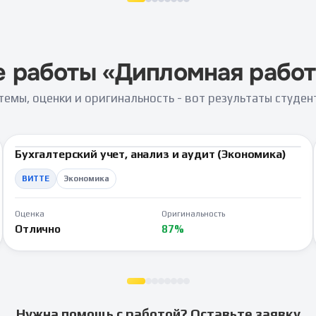
курировала вопрос и помогала, что очень приятно. Не
пожалел что обратился сюда. Спасибо!
 работы «
Дипломная работ
темы, оценки и оригинальность - вот результаты студе
Бухгалтерский учет, анализ и аудит (Экономика)
ВКР
ВИТТЕ
Экономика
Оценка
Оригинальность
Отлично
87%
Нужна помощь с работой? Оставьте заявку