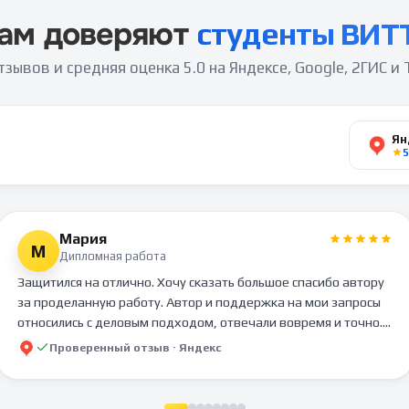
ам доверяют
студенты
ВИТ
тзывов
и средняя оценка
5.0
на Яндексе, Google, 2ГИС и 
Ян
5
Мария
М
Дипломная работа
Защитился на отлично. Хочу сказать большое спасибо автору
за проделанную работу. Автор и поддержка на мои запросы
относились с деловым подходом, отвечали вовремя и точно.
Предоставляя соответсвующую информацию по диплому и
Проверенный отзыв ·
Яндекс
источники.
Срок выполнения работы выполнен вовремя и оставался с
запасом. Всегда был насвязи с поддержкой которая