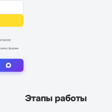
огласно
правке формы
Этапы работы