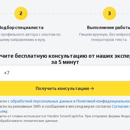
2
3
Подбор специалиста
Выполнение работ
 профильного автора с опытом по
Пишем вручную, без нейросе
шему направлению и вузу.
генераторов текста.
чите бесплатную консультацию от наших эксп
за 5 минут
Получить консультацию
асен с
обработкой персональных данных
и
Политикой конфиденциально
асен на рекламные SMS и сообщения в мессенджерах согласно
Согласию 
ылку
.
иты от спама используется Yandex SmartCaptcha. При отправке формы Янде
брабатывать технические данные.