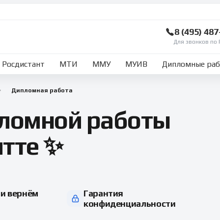
8 (495) 48
Для звонков по 
Росдистант
МТИ
ММУ
МУИВ
Дипломные ра
Дипломная работа
ломной работы
итте ✨
и вернём
Гарантия
конфиденциальности