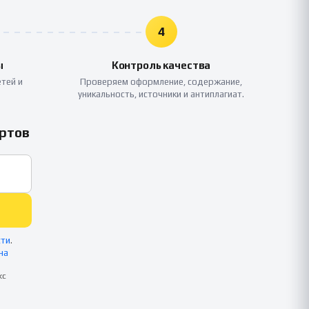
4
ы
Контроль качества
тей и
Проверяем оформление, содержание,
уникальность, источники и антиплагиат.
ертов
сти
.
на
кс