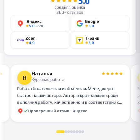
5.0
средняя оценка
260+ отзывов
Яндекс
Google
5.0
·
228
5.0
Zoon
Т-Банк
4.9
5.0
Наталья
Н
Курсовая работа
Работа была сложная и объёмная. Менеджеры
В
быстро нашли автора. Автор в кратчайшие сроки
р
выполнил работу, качественно и в соответствии с
х
требованиями. Я очень довольна работой. Скоро
н
Проверенный отзыв ·
Яндекс
дипломная. буду обращаться только к вам!!!
Молодцы!