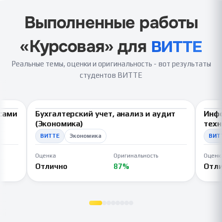
Выполненные работы
«
Курсовая
» для
ВИТТЕ
Реальные темы, оценки и оригинальность - вот результаты
студентов ВИТТЕ
сами
Бухгалтерский учет, анализ и аудит
Инф
ВКР
В
(Экономика)
техн
ВИТТЕ
Экономика
ВИТ
Оценка
Оригинальность
Оценк
Отлично
87%
Отл