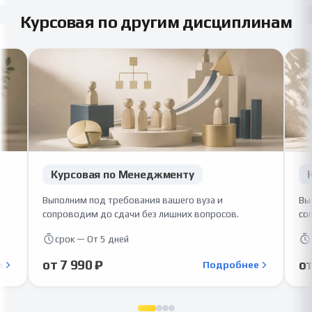
Курсовая по другим дисциплинам
Курсовая по Менеджменту
Выполним под требования вашего вуза и
Вы
сопроводим до сдачи без лишних вопросов.
со
срок — От 5 дней
от 7 990 ₽
от
е
Подробнее