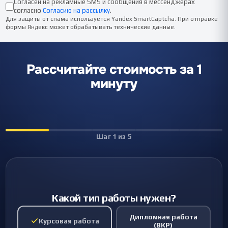
Согласен на рекламные SMS и сообщения в мессенджерах
согласно
Согласию на рассылку
.
Для защиты от спама используется Yandex SmartCaptcha. При отправке
формы Яндекс может обрабатывать технические данные.
Рассчитайте стоимость за 1
минуту
Шаг
1
из
5
Какой тип работы нужен?
Дипломная работа
Курсовая работа
(ВКР)