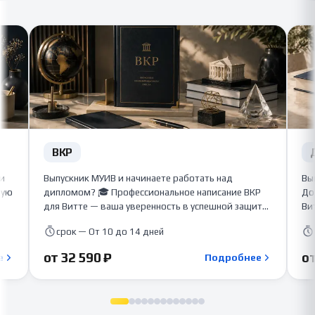
ВКР
ши
Выпускник МУИВ и начинаете работать над
Вы
бую
дипломом? 🎓 Профессиональное написание ВКР
До
для Витте — ваша уверенность в успешной защите!
Ви
💪 Наши авторы-педагоги и практики подготовят
гл
срок — От 10 до 14 дней
я и
качественную дипломную работу с глубоким
ун
исследованием, практической частью и высоким
ме
от 32 590 ₽
от
е
Подробнее
процентом уникальности. С нами ваш диплом
ди
будет соответствовать всем требованиям вуза! 📚