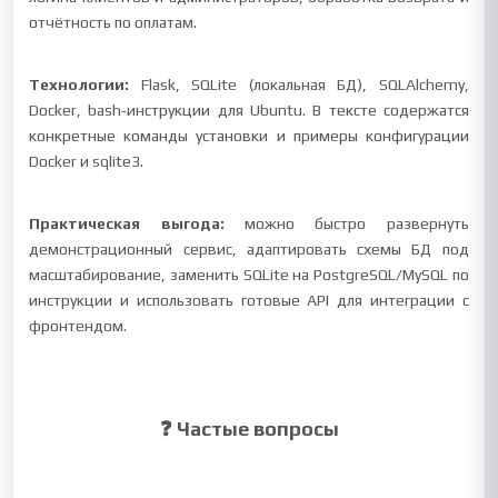
отчётность по оплатам.
Технологии:
Flask, SQLite (локальная БД), SQLAlchemy,
Docker, bash‑инструкции для Ubuntu. В тексте содержатся
конкретные команды установки и примеры конфигурации
Docker и sqlite3.
Практическая выгода:
можно быстро развернуть
демонстрационный сервис, адаптировать схемы БД под
масштабирование, заменить SQLite на PostgreSQL/MySQL по
инструкции и использовать готовые API для интеграции с
фронтендом.
❓ Частые вопросы