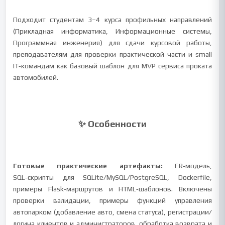
Подходит студентам 3–4 курса профильных направлений
(Прикладная информатика, Информационные системы,
Программная инженерия) для сдачи курсовой работы,
преподавателям для проверки практической части и small
IT‑командам как базовый шаблон для MVP сервиса проката
автомобилей.
✨ Особенности
Готовые практические артефакты:
ER‑модель,
SQL‑скрипты для SQLite/MySQL/PostgreSQL, Dockerfile,
примеры Flask‑маршрутов и HTML‑шаблонов. Включены
проверки валидации, примеры функций управления
автопарком (добавление авто, смена статуса), регистрации/
логина клиентов и администраторов, обработка возврата и