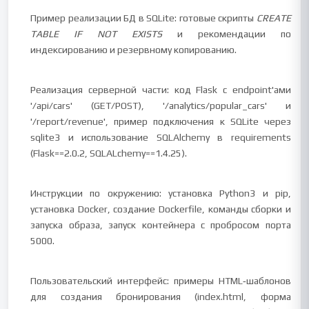
Пример реализации БД в SQLite: готовые скрипты
CREATE
TABLE IF NOT EXISTS
и рекомендации по
индексированию и резервному копированию.
Реализация серверной части: код Flask с endpoint'ами
'/api/cars' (GET/POST), '/analytics/popular_cars' и
'/report/revenue', пример подключения к SQLite через
sqlite3 и использование SQLAlchemy в requirements
(Flask==2.0.2, SQLALchemy==1.4.25).
Инструкции по окружению: установка Python3 и pip,
установка Docker, создание Dockerfile, команды сборки и
запуска образа, запуск контейнера с пробросом порта
5000.
Пользовательский интерфейс: примеры HTML‑шаблонов
для создания бронирования (index.html, форма