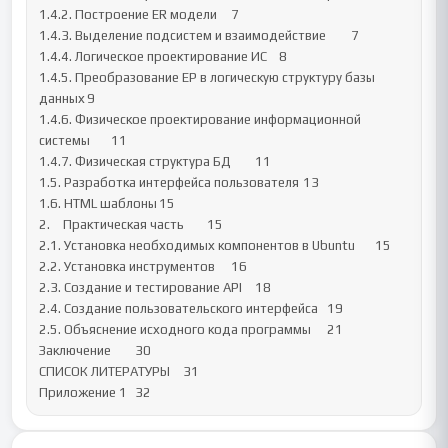
1.4.2. Построение ER модели	7

1.4.3. Выделение подсистем и взаимодействие	7

1.4.4. Логическое проектирование ИС	8

1.4.5. Преобразование ЕР в логическую структуру базы 
данных	9

1.4.6. Физическое проектирование информационной 
системы	11

1.4.7. Физическая структура БД	11

1.5. Разработка интерфейса пользователя	13

1.6. HTML шаблоны	15

2.	Практическая часть	15

2.1. Установка необходимых компонентов в Ubuntu	15

2.2. Установка инструментов	16

2.3. Создание и тестирование API	18

2.4. Создание пользовательского интерфейса	19

2.5. Объяснение исходного кода программы	21

Заключение	30

СПИСОК ЛИТЕРАТУРЫ	31

Приложение 1	32