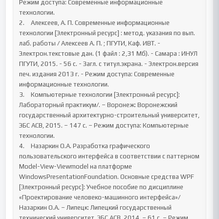
Режим доступа: Современные информационные 
технологии.

2.	Алексеев, А. П. Современные информационные 
технологии [Электронный ресурс] : метод. указания по вып. 
лаб. работы / Алексеев А. П. ; ПГУТИ, Каф. ИВТ. - 
Электрон.текстовые дан. (1 файл : 2,31 Мб). - Самара : ИНУЛ 
ПГУТИ, 2015. - 56 с. - Загл. с титул.экрана. - Электрон.версия 
печ. издания 2013 г. - Режим доступа: Современные 
информационные технологии.

3.	Компьютерные технологии [Электронный ресурс]: 
Лабораторный практикум/. – Воронеж: Воронежский 
государственный архитектурно-строительный университет, 
ЭБС АСВ, 2015. – 147 c. – Режим доступа: Компьютерные 
технологии.

4.	Назаркин О.А. Разработка графического 
пользовательского интерфейса в соответствии с паттерном 
Model-View-Viewmodel на платформе 
WindowsPresentationFoundation. Основные средства WPF 
[Электронный ресурс]: Учебное пособие по дисциплине 
«Проектирование человеко-машинного интерфейса»/ 
Назаркин О.А. – Липецк: Липецкий государственный 
технический университет, ЭБС АСВ, 2014. – 61 c. – Режим 