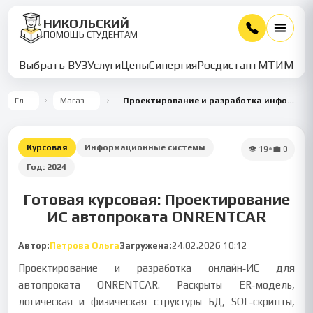
НИКОЛЬСКИЙ
ПОМОЩЬ СТУДЕНТАМ
Выбрать ВУЗ
Услуги
Цены
Синергия
Росдистант
МТИ
ММУ
Главная
Магазин работ
Проектирование и разработка информационной системы автопроката ONRENTCAR
Курсовая
Информационные системы
👁
19
•
💼
0
Год:
2024
Готовая курсовая: Проектирование
ИС автопроката ONRENTCAR
Автор:
Петрова Ольга
Загружена:
24.02.2026 10:12
Проектирование и разработка онлайн‑ИС для
автопроката ONRENTCAR. Раскрыты ER‑модель,
логическая и физическая структуры БД, SQL‑скрипты,