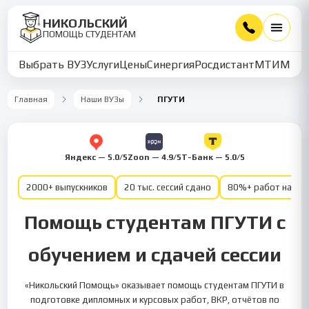
НИКОЛЬСКИЙ
ПОМОЩЬ СТУДЕНТАМ
Выбрать ВУЗ
Услуги
Цены
Синергия
Росдистант
МТИ
ММУ
Главная
Наши ВУЗы
ПГУТИ
Яндекс — 5.0/5
Zoon — 4.9/5
Т-Банк — 5.0/5
2000+ выпускников
20 тыс. сессий сдано
80%+ работ на от
Помощь студентам ПГУТИ с
обучением и сдачей сессии
«Никольский Помощь» оказывает помощь студентам ПГУТИ в
подготовке дипломных и курсовых работ, ВКР, отчётов по