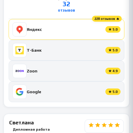
32
отзывов
228 отзывов 🔥
Яндекс
★
5.0
Т-Банк
★
5.0
Zoon
★
4.9
Google
★
5.0
Светлана
Дипломная работа