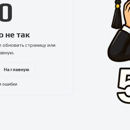
0
о не так
 обновить страницу или
лавную.
На главную
и ошибки