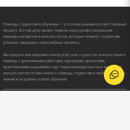
Помощь студентам в обучении — это очень важный и ответственный
процесс. В этом деле может помочь наша профессиональная
команда экспертов и консультантов, которые помогут студентам
успешно завершить свои учебные проекты.
Мы предлагаем широкий спектр услуг для студентов: консультация и
помощь с дипломными работами, курсовыми, проектами,
практическими заданиями и др. Наша команда опытных авторов и
консультантов готова оказать помощь студентам в любых областях
знаний и на разных этапах обучения.
Реквизиты
Зарегистрированное название компании
ООО «Платформа Персонализированного Обучения»
ИНН / КПП
9724238893
/ 772401001