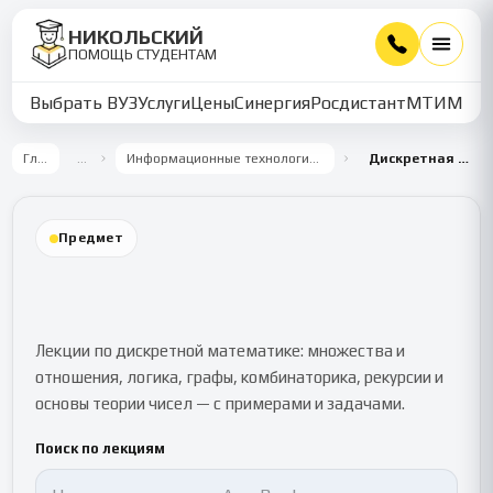
НИКОЛЬСКИЙ
ПОМОЩЬ СТУДЕНТАМ
Выбрать ВУЗ
Услуги
Цены
Синергия
Росдистант
МТИ
ММУ
Главная
…
Информационные технологии и программирование
Дискретная математика
Предмет
Дискретная математика
Лекции по дискретной математике: множества и
отношения, логика, графы, комбинаторика, рекурсии и
основы теории чисел — с примерами и задачами.
Поиск по лекциям