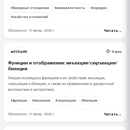
#
бинарные отношения
#
эквивалентность
#
порядок
#
свойства отношений
Обновлено:
13 февр. 2026 г.
Читать
→
⏱
~
9
мин
ЛЕКЦИЯ
Функции и отображения: инъекция/сюръекция/
биекция
Лекция посвящена функциям и их свойствам: инъекции,
сюръекции и биекции, а также их применению в дискретной
математике и алгоритмах.
#
функции
#
инъекции
#
сюръекции
#
биекции
Обновлено:
13 февр. 2026 г.
Читать
→