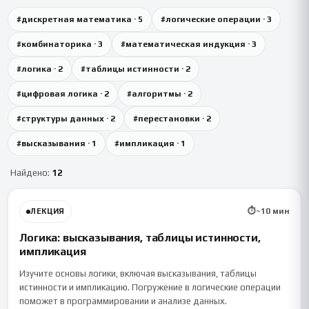
#
дискретная математика
·
5
#
логические операции
·
3
#
комбинаторика
·
3
#
математическая индукция
·
3
#
логика
·
2
#
таблицы истинности
·
2
#
цифровая логика
·
2
#
алгоритмы
·
2
#
структуры данных
·
2
#
перестановки
·
2
#
высказывания
·
1
#
импликация
·
1
Найдено:
12
⏱
~
10
мин
ЛЕКЦИЯ
Логика: высказывания, таблицы истинности,
импликация
Изучите основы логики, включая высказывания, таблицы
истинности и импликацию. Погружение в логические операции
поможет в программировании и анализе данных.