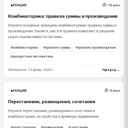
⏱
~
10
мин
ЛЕКЦИЯ
Комбинаторика: правила суммы и произведения
Изучите основные принципы комбинаторики: правила суммы и
произведения. Узнайте, как эти правила помогают в решении
задач оценки емкости системы.
#
комбинаторика
#
правило суммы
#
правило произведения
#
дискретная математика
Обновлено:
13 февр. 2026 г.
Читать
→
⏱
~
9
мин
ЛЕКЦИЯ
Перестановки, размещения, сочетания
Изучите перестановки, размещения и сочетания в
комбинаторике, их свойства и примеры применения.
#
перестановки
#
размещения
#
сочетания