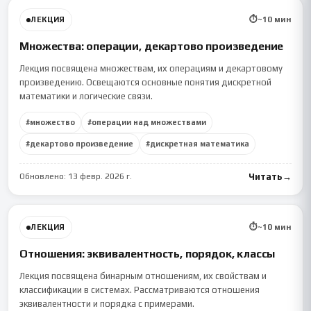
⏱
~
10
мин
ЛЕКЦИЯ
Множества: операции, декартово произведение
Лекция посвящена множествам, их операциям и декартовому
произведению. Освещаются основные понятия дискретной
математики и логические связи.
#
множество
#
операции над множествами
#
декартово произведение
#
дискретная математика
Обновлено:
13 февр. 2026 г.
Читать
→
⏱
~
10
мин
ЛЕКЦИЯ
Отношения: эквивалентность, порядок, классы
Лекция посвящена бинарным отношениям, их свойствам и
классификации в системах. Рассматриваются отношения
эквивалентности и порядка с примерами.